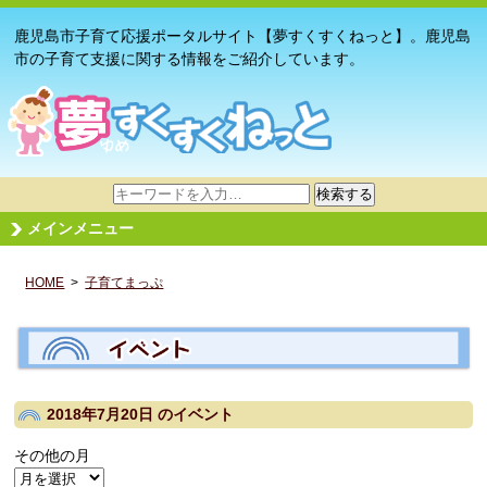
鹿児島市子育て応援ポータルサイト【夢すくすくねっと】。鹿児島
市の子育て支援に関する情報をご紹介しています。
サ
検索する
イ
メインメニュー
ト
内
HOME
>
子育てまっぷ
検
索
2018年7月20日
のイベント
その他の月