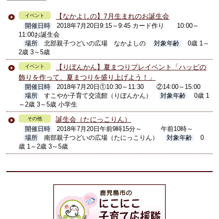
【なかよしの】7月生まれのお誕生会
イベント
開催日時
2018年7月20日9:15～9:45 カード作り 10:00～
11:00お誕生会
場所
北部親子つどいの広場 なかよしの
対象年齢
0歳 1～
2歳 3～5歳
【りぼんかん】夏まつりプレイベント「ハッピの
イベント
飾りを作って、夏まつりを盛り上げよう！」
開催日時
2018年7月20日①10:30～11:30 ②14:00～15:00
場所
すこやか子育て交流館（りぼんかん）
対象年齢
0歳 1
～2歳 3～5歳 小学生
誕生会（たにっこりん）
その他
開催日時
2018年7月20日午前9時15分～ 午前10時～
場所
南部親子つどいの広場（たにっこりん）
対象年齢
0
歳 1～2歳 3～5歳