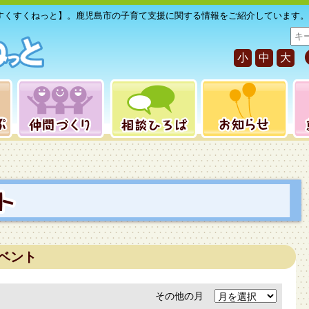
すくすくねっと】。鹿児島市の子育て支援に関する情報をご紹介しています。
サ
イ
小
中
大
ト
内
検
索
ベント
その他の月