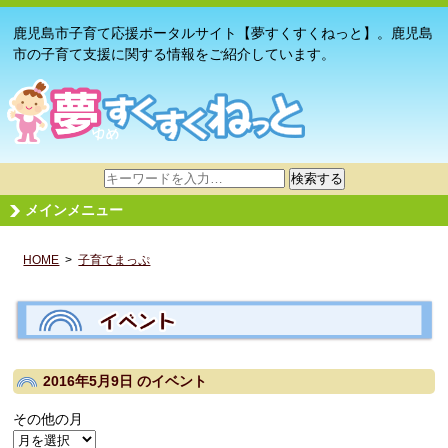
鹿児島市子育て応援ポータルサイト【夢すくすくねっと】。鹿児島
市の子育て支援に関する情報をご紹介しています。
サ
検索する
イ
メインメニュー
ト
内
HOME
>
子育てまっぷ
検
索
2016年5月9日
のイベント
その他の月