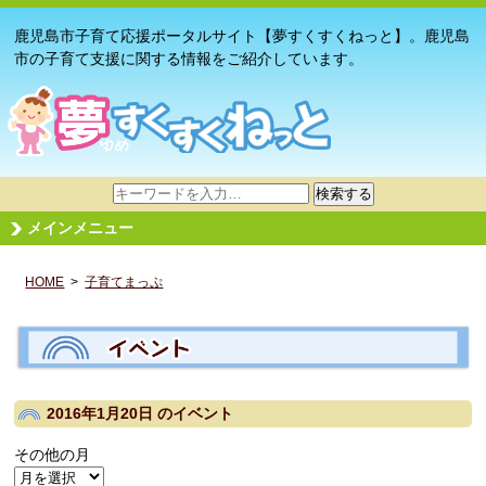
鹿児島市子育て応援ポータルサイト【夢すくすくねっと】。鹿児島
市の子育て支援に関する情報をご紹介しています。
サ
検索する
イ
メインメニュー
ト
内
HOME
>
子育てまっぷ
検
索
2016年1月20日
のイベント
その他の月