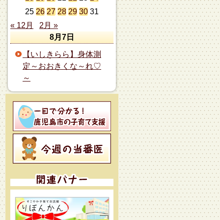
25
26
27
28
29
30
31
« 12月
2月 »
8月7日
【いしきらら】身体測
定～おおきくな～れ♡
～