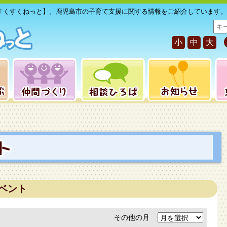
すくすくねっと】。鹿児島市の子育て支援に関する情報をご紹介しています。
サ
イ
小
中
大
ト
内
検
索
ベント
その他の月