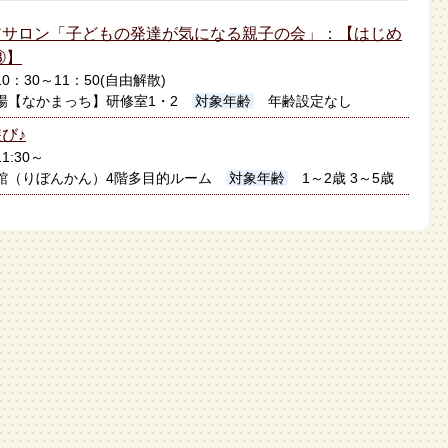
アサロン「子どもの発達が気になる親子の会」：【はじめ
③】
日10：30～11：50(自由解散)
場【なかまっち】研修室1・2
対象年齢
年齢設定なし
び♪
1:30～
館（りぼんかん）4階多目的ルーム
対象年齢
1～2歳 3～5歳