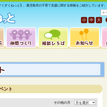
すくすくねっと】。鹿児島市の子育て支援に関する情報をご紹介しています。
サ
イ
小
中
大
ト
内
検
索
ベント
その他の月