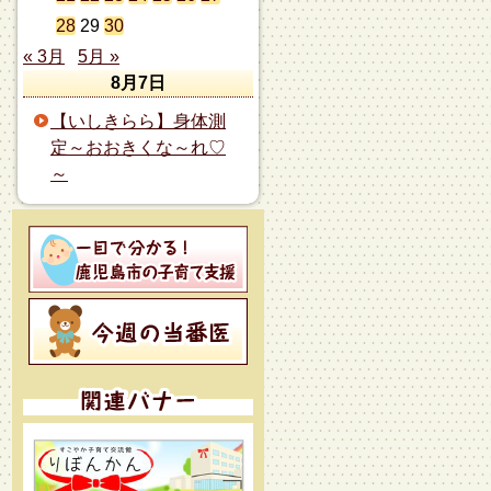
28
29
30
« 3月
5月 »
8月7日
【いしきらら】身体測
定～おおきくな～れ♡
～