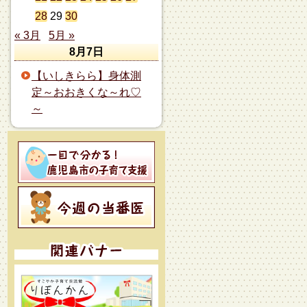
28
29
30
« 3月
5月 »
8月7日
【いしきらら】身体測
定～おおきくな～れ♡
～