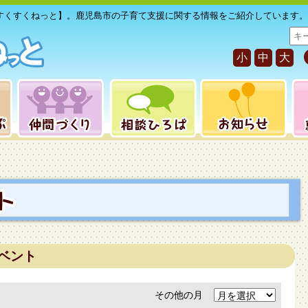
すくすくねっと】。鹿児島市の子育て支援に関する情報をご紹介しています。
サ
イ
小
中
大
ト
内
検
索
ベント
その他の月