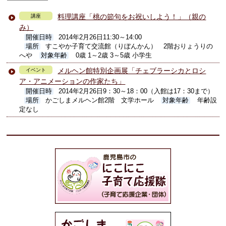
料理講座「桃の節句をお祝いしよう！」（親の
講座
み）
開催日時
2014年2月26日11:30～14:00
場所
すこやか子育て交流館（りぼんかん） 2階おりょうりの
へや
対象年齢
0歳 1～2歳 3～5歳 小学生
メルヘン館特別企画展「チェブラーシカとロシ
イベント
ア・アニメーションの作家たち」
開催日時
2014年2月26日9：30～18：00（入館は17：30まで）
場所
かごしまメルヘン館2階 文学ホール
対象年齢
年齢設
定なし