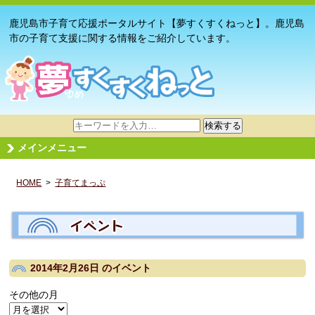
鹿児島市子育て応援ポータルサイト【夢すくすくねっと】。鹿児島
市の子育て支援に関する情報をご紹介しています。
サ
検索する
イ
メインメニュー
ト
内
HOME
>
子育てまっぷ
検
索
2014年2月26日
のイベント
その他の月