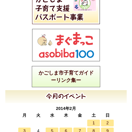
かごしま市子育てガイド
ーリンク集ー
2014年2月
月
火
水
木
金
土
日
1
2
3
5
6
7
8
9
4