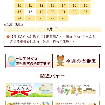
10
11
12
13
14
15
16
17
19
20
21
22
23
18
24
25
26
27
28
« 1月
3月 »
8月9日
【りぼんかん】教えて！助産師さん～家族であかちゃんを
迎える準備をしよう（沐浴・抱っこ体験）～