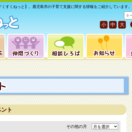
すくすくねっと】。鹿児島市の子育て支援に関する情報をご紹介しています。
サ
イ
小
中
大
ト
内
検
索
ベント
その他の月