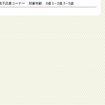
親子読書コーナー
対象年齢
0歳 1～2歳 3～5歳