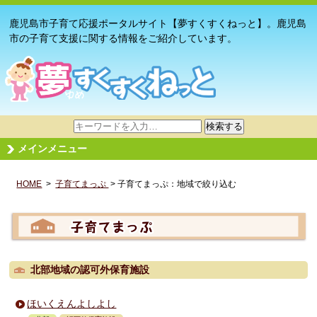
鹿児島市子育て応援ポータルサイト【夢すくすくねっと】。鹿児島
市の子育て支援に関する情報をご紹介しています。
サ
検索する
イ
メインメニュー
ト
内
HOME
>
子育てまっぷ
検
> 子育てまっぷ：地域で絞り込む
索
北部地域の認可外保育施設
ほいくえんよしよし