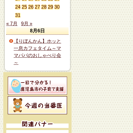
24
25
26
27
28
29
30
31
« 7月
9月 »
8月6日
【りぼんかん】ホッと
一息カフェタイム～マ
マパパのおしゃべり会
～