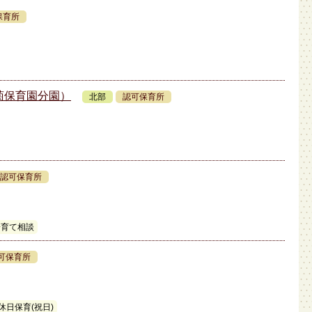
保育所
菊保育園分園）
北部
認可保育所
認可保育所
子育て相談
可保育所
休日保育(祝日)