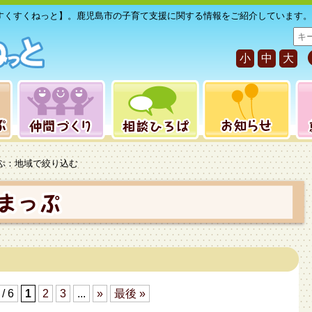
すくすくねっと】。鹿児島市の子育て支援に関する情報をご紹介しています。
サ
イ
小
中
大
ト
内
検
索
っぷ：地域で絞り込む
 / 6
1
2
3
...
»
最後 »