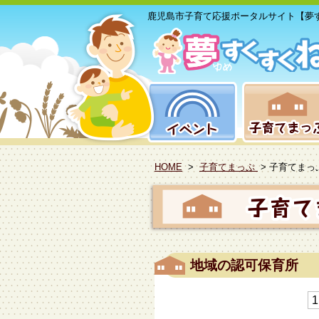
鹿児島市子育て応援ポータルサイト【夢
HOME
>
子育てまっぷ
> 子育てま
地域の認可保育所
1