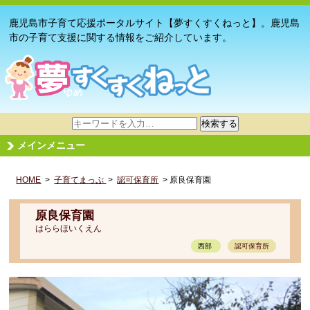
鹿児島市子育て応援ポータルサイト【夢すくすくねっと】。鹿児島
市の子育て支援に関する情報をご紹介しています。
サ
検索する
イ
メインメニュー
ト
内
HOME
>
子育てまっぷ
検
>
認可保育所
> 原良保育園
索
原良保育園
はららほいくえん
西部
認可保育所