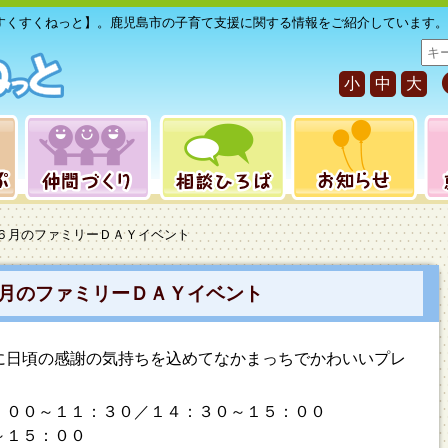
すくすくねっと】。鹿児島市の子育て支援に関する情報をご紹介しています。
サ
イ
小
中
大
ト
内
検
索
】６月のファミリーＤＡＹイベント
月のファミリーＤＡＹイベント
に日頃の感謝の気持ちを込めてなかまっちでかわいいプレ
：００～１１：３０／１４：３０～１５：００
～１５：００