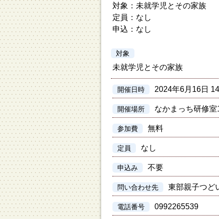
対象：未就学児とその家族
定員：なし
申込：なし
対象
未就学児とその家族
2024年6月16日 1
開催日時
なかまっち研修室1
開催場所
無料
参加費
なし
定員
不要
申込み
東部親子つど
問い合わせ先
0992265539
電話番号