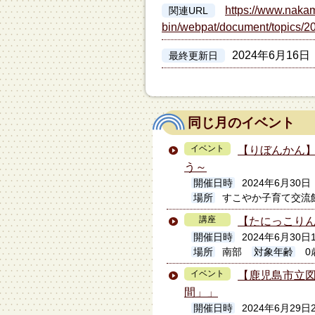
https://www.nakam
関連URL
bin/webpat/document/topics/2
2024年6月16日
最終更新日
同じ月のイベント
イベント
【りぼんかん
う～
開催日時
2024年6月30日
場所
すこやか子育て交流
講座
【たにっこりん
開催日時
2024年6月30日1
場所
南部
対象年齢
0
イベント
【鹿児島市立
間」」
開催日時
2024年6月29日2