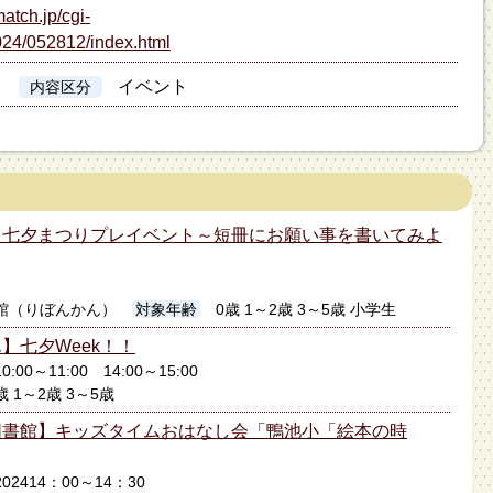
atch.jp/cgi-
024/052812/index.html
イベント
内容区分
】七夕まつりプレイベント～短冊にお願い事を書いてみよ
館（りぼんかん）
対象年齢
0歳 1～2歳 3～5歳 小学生
】七夕Week！！
0:00～11:00 14:00～15:00
歳 1～2歳 3～5歳
図書館】キッズタイムおはなし会「鴨池小「絵本の時
02414：00～14：30