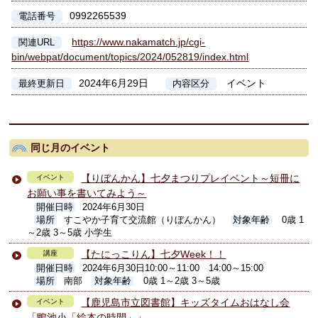
0992265539
電話番号
https://www.nakamatch.jp/cgi-
関連URL
bin/webpat/document/topics/2024/052819/index.html
2024年6月29日
イベント
最終更新日
内容区分
同じ月のイベント
【りぼんかん】七夕まつりプレイベント～短冊に
イベント
お願い事を書いてみよう～
開催日時
2024年6月30日
場所
すこやか子育て交流館（りぼんかん）
対象年齢
0歳 1
～2歳 3～5歳 小学生
【たにっこりん】七夕Week！！
講座
開催日時
2024年6月30日10:00～11:00 14:00～15:00
場所
南部
対象年齢
0歳 1～2歳 3～5歳
【鹿児島市立図書館】キッズタイムおはなし会
イベント
「鴨池小「絵本の時間」」