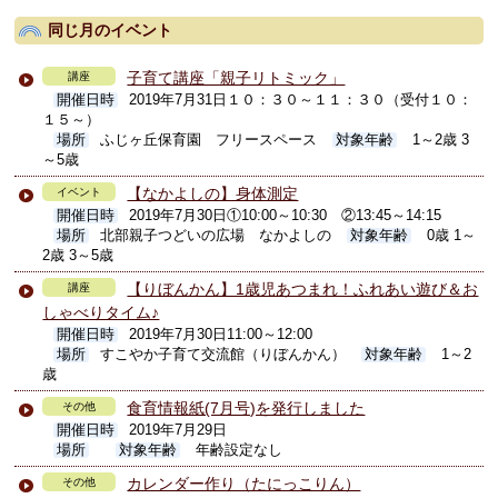
同じ月のイベント
子育て講座「親子リトミック」
講座
開催日時
2019年7月31日１０：３０～１１：３０（受付１０：
１５～）
場所
ふじヶ丘保育園 フリースペース
対象年齢
1～2歳 3
～5歳
【なかよしの】身体測定
イベント
開催日時
2019年7月30日①10:00～10:30 ②13:45～14:15
場所
北部親子つどいの広場 なかよしの
対象年齢
0歳 1～
2歳 3～5歳
【りぼんかん】1歳児あつまれ！ふれあい遊び＆お
講座
しゃべりタイム♪
開催日時
2019年7月30日11:00～12:00
場所
すこやか子育て交流館（りぼんかん）
対象年齢
1～2
歳
食育情報紙(7月号)を発行しました
その他
開催日時
2019年7月29日
場所
対象年齢
年齢設定なし
カレンダー作り（たにっこりん）
その他