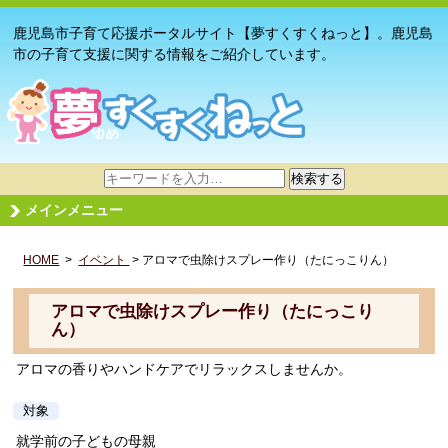
鹿児島市子育て応援ポータルサイト【夢すくすくねっと】。鹿児島
市の子育て支援に関する情報をご紹介しています。
サ
検索する
イ
メインメニュー
ト
内
HOME
>
イベント
検
> アロマで虫除けスプレー作り（たにっこりん）
索
アロマで虫除けスプレー作り（たにっこり
ん）
アロマの香りやハンドケアでリラックスしませんか。
対象
就学前の子どもの母親