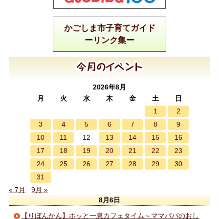
かごしま市子育てガイド
ーリンク集ー
2026年8月
月
火
水
木
金
土
日
1
2
3
4
5
6
7
8
9
10
11
13
14
15
16
12
17
18
19
20
21
22
23
24
25
26
27
28
29
30
31
« 7月
9月 »
8月6日
【りぼんかん】ホッと一息カフェタイム～ママパパのおし