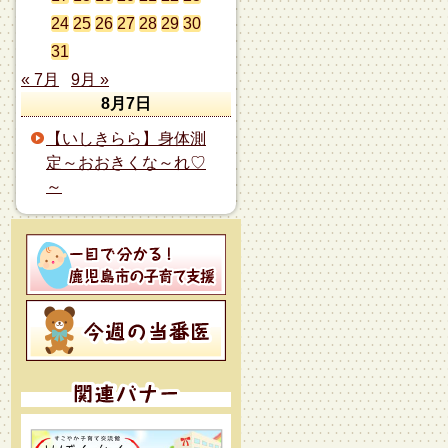
24
25
26
27
28
29
30
31
« 7月
9月 »
8月7日
【いしきらら】身体測
定～おおきくな～れ♡
～