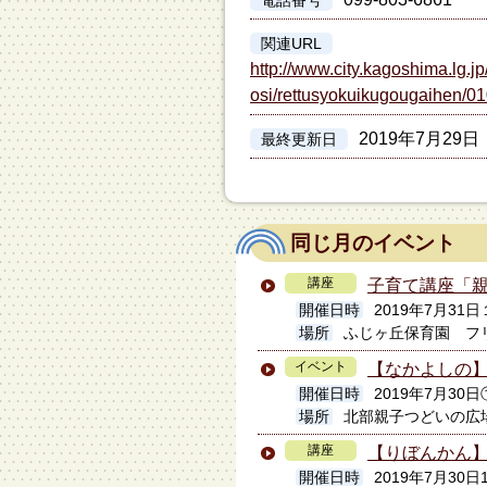
電話番号
関連URL
http://www.city.kagoshima.lg.
osi/rettusyokuikugougaihen/01
2019年7月29日
最終更新日
同じ月のイベント
講座
子育て講座「
開催日時
2019年7月3
場所
ふじヶ丘保育園 フ
イベント
【なかよしの
開催日時
2019年7月30日①
場所
北部親子つどいの広
講座
【りぼんかん】
開催日時
2019年7月30日1