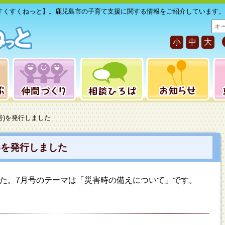
すくすくねっと】。鹿児島市の子育て支援に関する情報をご紹介しています。
サ
イ
小
中
大
ト
内
検
索
月号)を発行しました
)を発行しました
した。7月号のテーマは「災害時の備えについて」です。