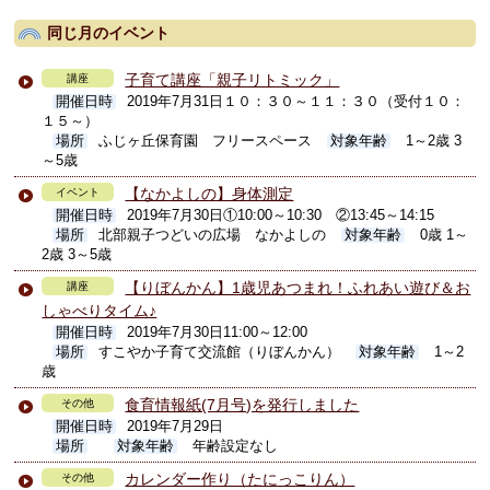
同じ月のイベント
子育て講座「親子リトミック」
講座
開催日時
2019年7月31日１０：３０～１１：３０（受付１０：
１５～）
場所
ふじヶ丘保育園 フリースペース
対象年齢
1～2歳 3
～5歳
【なかよしの】身体測定
イベント
開催日時
2019年7月30日①10:00～10:30 ②13:45～14:15
場所
北部親子つどいの広場 なかよしの
対象年齢
0歳 1～
2歳 3～5歳
【りぼんかん】1歳児あつまれ！ふれあい遊び＆お
講座
しゃべりタイム♪
開催日時
2019年7月30日11:00～12:00
場所
すこやか子育て交流館（りぼんかん）
対象年齢
1～2
歳
食育情報紙(7月号)を発行しました
その他
開催日時
2019年7月29日
場所
対象年齢
年齢設定なし
カレンダー作り（たにっこりん）
その他