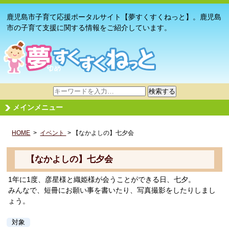
鹿児島市子育て応援ポータルサイト【夢すくすくねっと】。鹿児島
市の子育て支援に関する情報をご紹介しています。
サ
検索する
イ
メインメニュー
ト
内
HOME
>
イベント
検
> 【なかよしの】七夕会
索
【なかよしの】七夕会
1年に1度、彦星様と織姫様が会うことができる日、七夕。
みんなで、短冊にお願い事を書いたり、写真撮影をしたりしまし
ょう。
対象