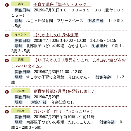
子育て講座「親子リトミック」
講座
開催日時
2019年7月31日１０：３０～１１：３０（受付１０：
１５～）
場所
ふじヶ丘保育園 フリースペース
対象年齢
1～2歳 3
～5歳
【なかよしの】身体測定
イベント
開催日時
2019年7月30日①10:00～10:30 ②13:45～14:15
場所
北部親子つどいの広場 なかよしの
対象年齢
0歳 1～
2歳 3～5歳
【りぼんかん】1歳児あつまれ！ふれあい遊び＆お
講座
しゃべりタイム♪
開催日時
2019年7月30日11:00～12:00
場所
すこやか子育て交流館（りぼんかん）
対象年齢
1～2
歳
食育情報紙(7月号)を発行しました
その他
開催日時
2019年7月29日
場所
対象年齢
年齢設定なし
カレンダー作り（たにっこりん）
その他
開催日時
2019年7月29日午前10時～午前11時
場所
南部親子つどいの広場（たにっこりん）
対象年齢
0
歳 1～2歳 3～5歳