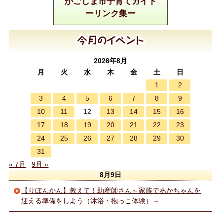
かごしま市子育てガイド
ーリンク集ー
2026年8月
月
火
水
木
金
土
日
1
2
3
4
5
6
7
8
9
10
11
13
14
15
16
12
17
18
19
20
21
22
23
24
25
26
27
28
29
30
31
« 7月
9月 »
8月9日
【りぼんかん】教えて！助産師さん～家族であかちゃんを
迎える準備をしよう（沐浴・抱っこ体験）～