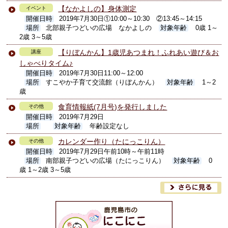
【なかよしの】身体測定
イベント
開催日時
2019年7月30日①10:00～10:30 ②13:45～14:15
場所
北部親子つどいの広場 なかよしの
対象年齢
0歳 1～
2歳 3～5歳
【りぼんかん】1歳児あつまれ！ふれあい遊び＆お
講座
しゃべりタイム♪
開催日時
2019年7月30日11:00～12:00
場所
すこやか子育て交流館（りぼんかん）
対象年齢
1～2
歳
食育情報紙(7月号)を発行しました
その他
開催日時
2019年7月29日
場所
対象年齢
年齢設定なし
カレンダー作り（たにっこりん）
その他
開催日時
2019年7月29日午前10時～午前11時
場所
南部親子つどいの広場（たにっこりん）
対象年齢
0
歳 1～2歳 3～5歳