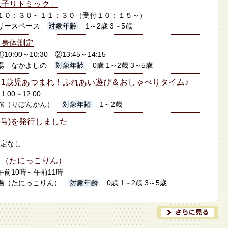
親子リトミック」
1日１０：３０～１１：３０（受付１０：１５～）
リースペース
対象年齢
1～2歳 3～5歳
】身体測定
10:00～10:30 ②13:45～14:15
場 なかよしの
対象年齢
0歳 1～2歳 3～5歳
1歳児あつまれ！ふれあい遊び＆おしゃべりタイム♪
1:00～12:00
館（りぼんかん）
対象年齢
1～2歳
月号)を発行しました
定なし
り（たにっこりん）
日午前10時～午前11時
場（たにっこりん）
対象年齢
0歳 1～2歳 3～5歳