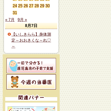
24
25
26
27
28
29
30
31
« 7月
9月 »
8月7日
【いしきらら】身体測
定～おおきくな～れ♡
～