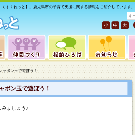
すくすくねっと】。鹿児島市の子育て支援に関する情報をご紹介しています。
サ
イ
小
中
大
ト
内
検
索
＊シャボン玉で遊ぼう！
ャボン玉で遊ぼう！
しみましょう♪