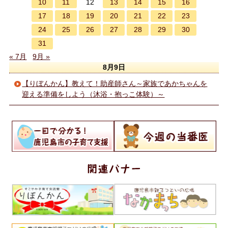
10
11
13
14
15
16
12
17
18
19
20
21
22
23
24
25
26
27
28
29
30
31
« 7月
9月 »
8月9日
【りぼんかん】教えて！助産師さん～家族であかちゃんを
迎える準備をしよう（沐浴・抱っこ体験）～