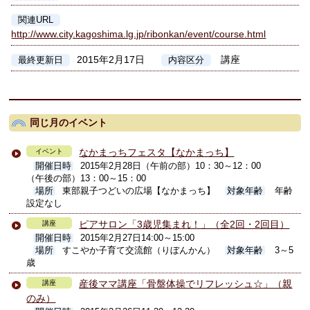
関連URL
http://www.city.kagoshima.lg.jp/ribonkan/event/course.html
2015年2月17日
講座
最終更新日
内容区分
同じ月のイベント
なかまっちフェスタ【なかまっち】
イベント
開催日時
2015年2月28日（午前の部）10：30～12：00
（午後の部）13：00～15：00
場所
東部親子つどいの広場【なかまっち】
対象年齢
年齢
設定なし
ピアサロン「3歳児集まれ！」（全2回・2回目）
講座
開催日時
2015年2月27日14:00～15:00
場所
すこやか子育て交流館（りぼんかん）
対象年齢
3～5
歳
産後ママ講座「骨盤体操でリフレッシュ☆」（親
講座
のみ）