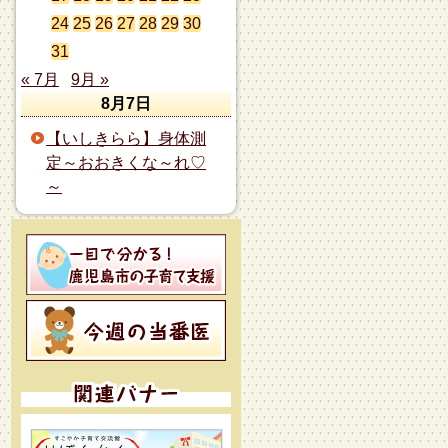
24
25
26
27
28
29
30
31
« 7月
9月 »
8月7日
【いしきらら】身体測
定～おおきくな～れ♡
～