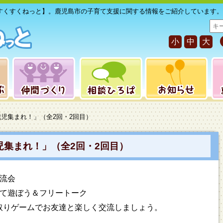
すくすくねっと】。鹿児島市の子育て支援に関する情報をご紹介しています。
サ
イ
小
中
大
ト
内
検
索
歳児集まれ！」（全2回・2回目）
児集まれ！」（全2回・2回目）
流会
して遊ぼう＆フリートーク
取りゲームでお友達と楽しく交流しましょう。