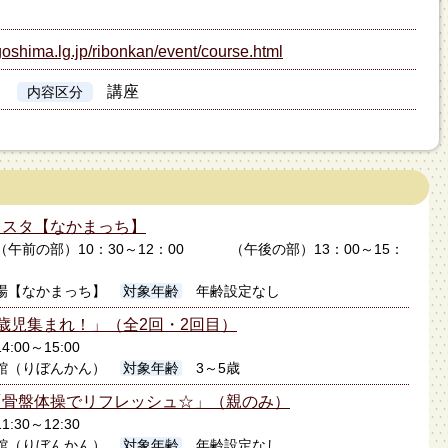
goshima.lg.jp/ribonkan/event/course.html
講座
内容区分
ェスタ【なかまっち】
8日（午前の部）10：30～12：00 （午後の部）13：00～15：
場【なかまっち】
対象年齢
年齢設定なし
歳児集まれ！」（全2回・2回目）
4:00～15:00
館（りぼんかん）
対象年齢
3～5歳
「骨盤体操でリフレッシュ☆」（親のみ）
1:30～12:30
館（りぼんかん）
対象年齢
年齢設定なし