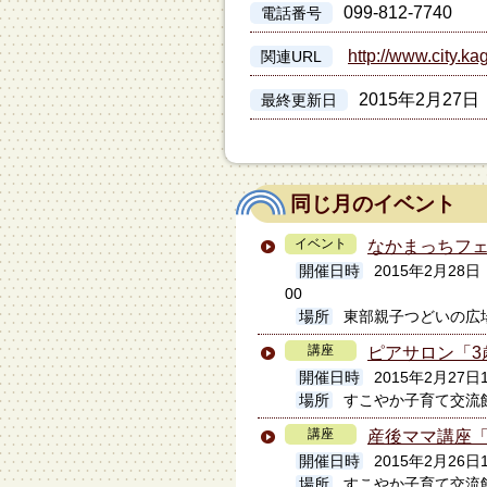
099-812-7740
電話番号
http://www.city.ka
関連URL
2015年2月27日
最終更新日
同じ月のイベント
イベント
なかまっちフ
開催日時
2015年2月2
00
場所
東部親子つどいの広
講座
ピアサロン「3
開催日時
2015年2月27日1
場所
すこやか子育て交流
講座
産後ママ講座
開催日時
2015年2月26日1
場所
すこやか子育て交流