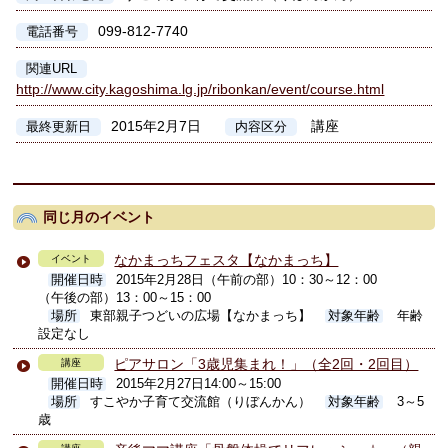
099-812-7740
電話番号
関連URL
http://www.city.kagoshima.lg.jp/ribonkan/event/course.html
2015年2月7日
講座
最終更新日
内容区分
同じ月のイベント
なかまっちフェスタ【なかまっち】
イベント
開催日時
2015年2月28日（午前の部）10：30～12：00
（午後の部）13：00～15：00
場所
東部親子つどいの広場【なかまっち】
対象年齢
年齢
設定なし
ピアサロン「3歳児集まれ！」（全2回・2回目）
講座
開催日時
2015年2月27日14:00～15:00
場所
すこやか子育て交流館（りぼんかん）
対象年齢
3～5
歳