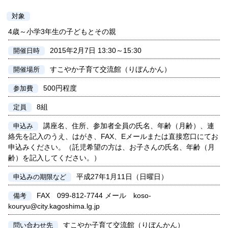
対象
4歳～小学3年生の子どもとその親
2015年2月7日 13:30～15:30
開催日時
すこやか子育て交流館（りぼんかん）
開催場所
500円程度
参加費
8組
定員
講座名、住所、参加者全員の氏名、年齢（月齢）、連
申込み
絡先を記入のうえ、はがき、FAX、Eメールまたは直接窓口にてお
申込みください。（託児希望の方は、お子さんの氏名、年齢（月
齢）を記入してください。）
平成27年1月11日（日曜日）
申込みの期限など
FAX 099-812-7744 メール koso-
備考
kouryu@city.kagoshima.lg.jp
すこやか子育て交流館（りぼんかん）
問い合わせ先