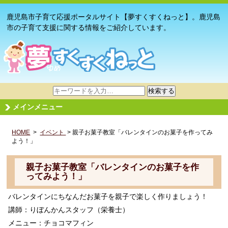
鹿児島市子育て応援ポータルサイト【夢すくすくねっと】。鹿児島
市の子育て支援に関する情報をご紹介しています。
サ
検索する
イ
メインメニュー
ト
内
HOME
>
イベント
検
> 親子お菓子教室「バレンタインのお菓子を作ってみ
よう！」
索
親子お菓子教室「バレンタインのお菓子を作
ってみよう！」
バレンタインにちなんだお菓子を親子で楽しく作りましょう！
講師：りぼんかんスタッフ（栄養士）
メニュー：チョコマフィン