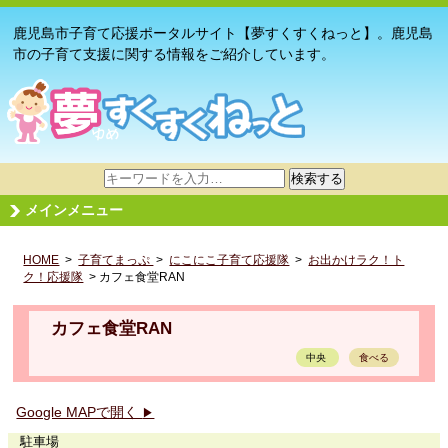
鹿児島市子育て応援ポータルサイト【夢すくすくねっと】。鹿児島
市の子育て支援に関する情報をご紹介しています。
サ
検索する
イ
メインメニュー
ト
内
HOME
>
子育てまっぷ
検
>
にこにこ子育て応援隊
>
お出かけラク！ト
ク！応援隊
> カフェ食堂RAN
索
カフェ食堂RAN
中央
食べる
Google MAPで開く
▶
駐車場