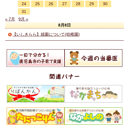
24
25
26
27
28
29
30
31
« 7月
9月 »
8月8日
【いしきらら】就園について(幼稚園)