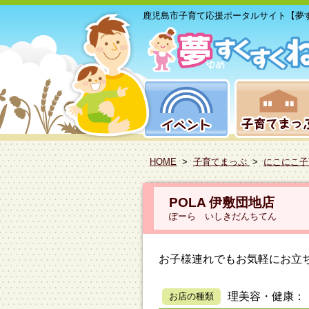
鹿児島市子育て応援ポータルサイト【夢
HOME
>
子育てまっぷ
>
にこにこ子
POLA 伊敷団地店
ぽーら いしきだんちてん
お子様連れでもお気軽にお立
理美容・健康：
お店の種類