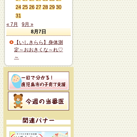
24
25
26
27
28
29
30
31
« 7月
9月 »
8月7日
【いしきらら】身体測
定～おおきくな～れ♡
～