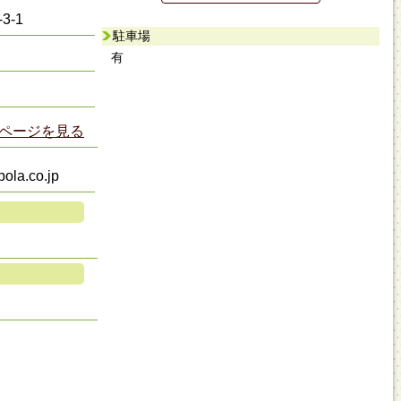
3-1
駐車場
有
ページを見る
ola.co.jp