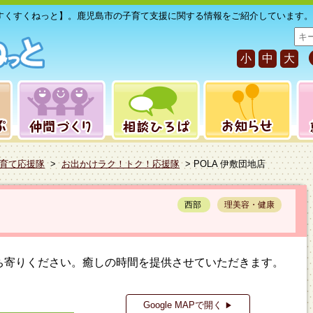
すくすくねっと】。鹿児島市の子育て支援に関する情報をご紹介しています。
サ
イ
小
中
大
ト
内
検
索
育て応援隊
>
お出かけラク！トク！応援隊
> POLA 伊敷団地店
西部
理美容・健康
ち寄りください。癒しの時間を提供させていただきます。
Google MAPで開く
▶