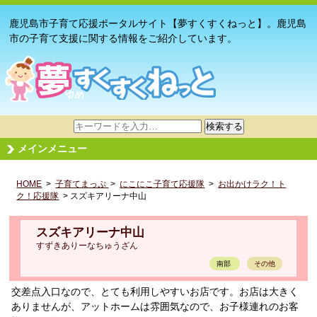
鹿児島市子育て応援ポータルサイト【夢すくすくねっと】。鹿児島
市の子育て支援に関する情報をご紹介しています。
サ
検索する
イ
メインメニュー
ト
内
HOME
>
子育てまっぷ
検
>
にこにこ子育て応援隊
>
お出かけラク！ト
ク！応援隊
> スズキアリーナ中山
索
スズキアリーナ中山
すずきありーなちゅうざん
南部
その他
交差点入口なので、とても利用しやすいお店です。お店は大きく
ありませんが、アットホームは雰囲気なので、お子様連れのお客