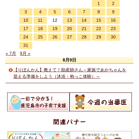
1
2
3
4
5
6
7
8
9
10
11
13
14
15
16
12
17
18
19
20
21
22
23
24
25
26
27
28
29
30
31
« 7月
9月 »
8月9日
【りぼんかん】教えて！助産師さん～家族であかちゃんを
迎える準備をしよう（沐浴・抱っこ体験）～