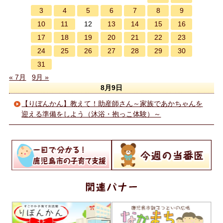
3
4
5
6
7
8
9
10
11
13
14
15
16
12
17
18
19
20
21
22
23
24
25
26
27
28
29
30
31
« 7月
9月 »
8月9日
【りぼんかん】教えて！助産師さん～家族であかちゃんを
迎える準備をしよう（沐浴・抱っこ体験）～