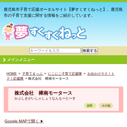
鹿児島市子育て応援ポータルサイト【夢すくすくねっと】。鹿児島
市の子育て支援に関する情報をご紹介しています。
サ
検索する
イ
メインメニュー
ト
内
HOME
>
子育てまっぷ
検
>
にこにこ子育て応援隊
>
お出かけラク！ト
ク！応援隊
> 株式会社 樟南モータース
索
株式会社 樟南モータース
かぶしきがいしゃしょうなんもーたーす
吉田
その他
Google MAPで開く
▶