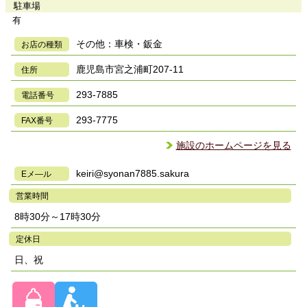
駐車場
有
その他：車検・鈑金
お店の種類
鹿児島市宮之浦町207-11
住所
293-7885
電話番号
293-7775
FAX番号
施設のホームページを見る
keiri@syonan7885.sakura
Eメ―ル
営業時間
8時30分～17時30分
定休日
日、祝