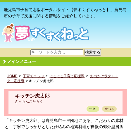
鹿児島市子育て応援ポータルサイト【夢すくすくねっと】。鹿児島
市の子育て支援に関する情報をご紹介しています。
サ
検索する
イ
メインメニュー
ト
内
HOME
>
子育てまっぷ
検
>
にこにこ子育て応援隊
>
お出かけラク！ト
ク！応援隊
> キッチン虎太郎
索
キッチン虎太郎
きっちんこたろう
中央
食べる
「キッチン虎太郎」は鹿児島市玉里団地にある、こだわりの素材
と、丁寧でしっかりとした仕込みの地鶏料理が自慢の郊外型居酒