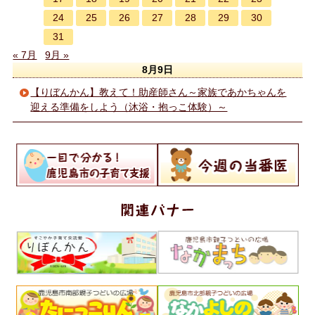
24
25
26
27
28
29
30
31
« 7月
9月 »
8月9日
【りぼんかん】教えて！助産師さん～家族であかちゃんを
迎える準備をしよう（沐浴・抱っこ体験）～