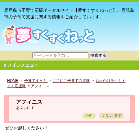
鹿児島市子育て応援ポータルサイト【夢すくすくねっと】。鹿児島
市の子育て支援に関する情報をご紹介しています。
サ
検索する
イ
メインメニュー
ト
内
HOME
>
子育てまっぷ
検
>
にこにこ子育て応援隊
>
お出かけラク！ト
ク！応援隊
> アフィニス
索
アフィニス
あふぃにす
中央
くらし・遊び
ぜひお越しください！