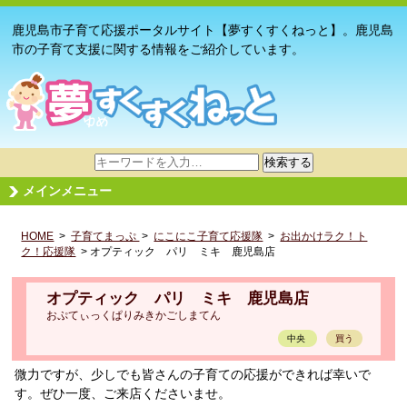
鹿児島市子育て応援ポータルサイト【夢すくすくねっと】。鹿児島
市の子育て支援に関する情報をご紹介しています。
サ
検索する
イ
メインメニュー
ト
内
HOME
>
子育てまっぷ
検
>
にこにこ子育て応援隊
>
お出かけラク！ト
ク！応援隊
> オプティック パリ ミキ 鹿児島店
索
オプティック パリ ミキ 鹿児島店
おぷてぃっくぱりみきかごしまてん
中央
買う
微力ですが、少しでも皆さんの子育ての応援ができれば幸いで
す。ぜひ一度、ご来店くださいませ。