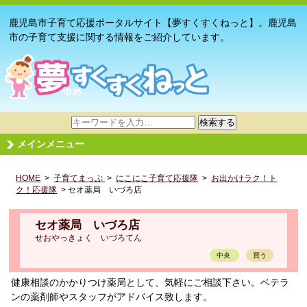
鹿児島市子育て応援ポータルサイト【夢すくすくねっと】。鹿児島
市の子育て支援に関する情報をご紹介しています。
サ
検索する
イ
メインメニュー
ト
内
HOME
>
子育てまっぷ
検
>
にこにこ子育て応援隊
>
お出かけラク！ト
ク！応援隊
> セオ薬局 いづろ店
索
セオ薬局 いづろ店
せおやっきょく いづろてん
中央
買う
健康相談のかかりつけ薬局として、気軽にご相談下さい。ベテラ
ンの薬剤師やスタッフがアドバイス致します。