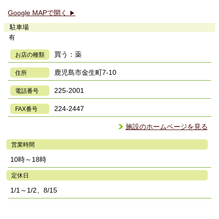
Google MAPで開く
▶
駐車場
有
買う：薬
お店の種類
鹿児島市金生町7-10
住所
225-2001
電話番号
224-2447
FAX番号
施設のホームページを見る
営業時間
10時～18時
定休日
1/1～1/2、8/15