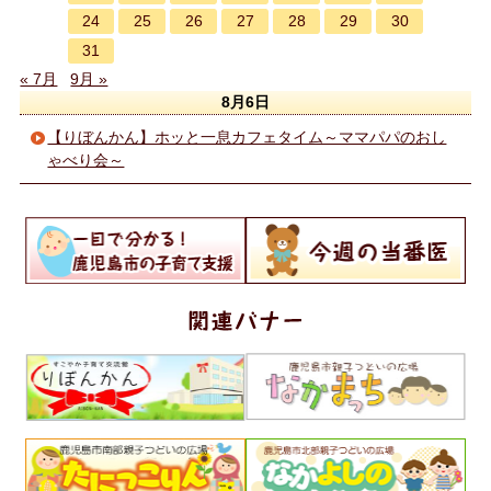
24
25
26
27
28
29
30
31
« 7月
9月 »
8月6日
【りぼんかん】ホッと一息カフェタイム～ママパパのおし
ゃべり会～