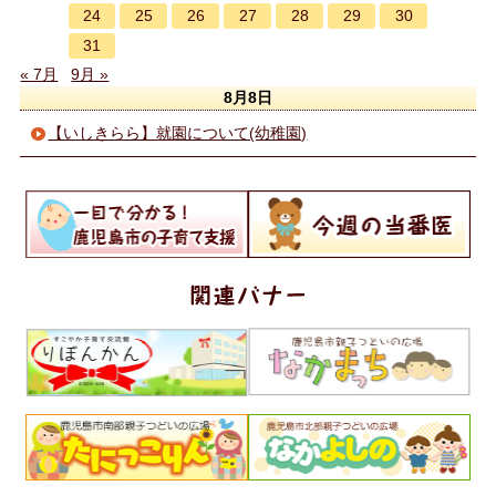
24
25
26
27
28
29
30
31
« 7月
9月 »
8月8日
【いしきらら】就園について(幼稚園)