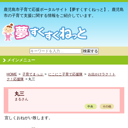
鹿児島市子育て応援ポータルサイト【夢すくすくねっと】。鹿児島
市の子育て支援に関する情報をご紹介しています。
サ
検索する
イ
メインメニュー
ト
内
HOME
>
子育てまっぷ
検
>
にこにこ子育て応援隊
>
お出かけラク！ト
ク！応援隊
> 丸三
索
丸三
まるさん
中央
その他
宜しくおねがい致します。