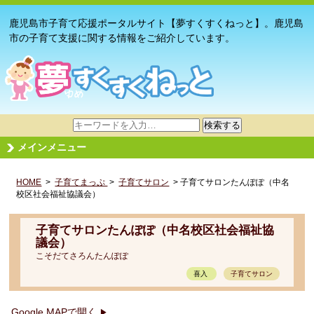
鹿児島市子育て応援ポータルサイト【夢すくすくねっと】。鹿児島
市の子育て支援に関する情報をご紹介しています。
サ
検索する
イ
メインメニュー
ト
内
HOME
>
子育てまっぷ
検
>
子育てサロン
> 子育てサロンたんぽぽ（中名
校区社会福祉協議会）
索
子育てサロンたんぽぽ（中名校区社会福祉協
議会）
こそだてさろんたんぽぽ
喜入
子育てサロン
Google MAPで開く
▶