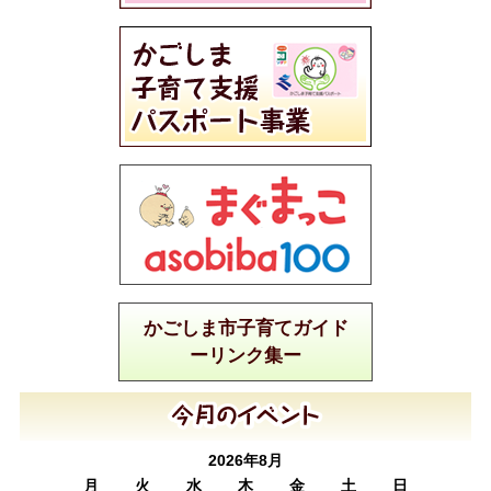
かごしま市子育てガイド
ーリンク集ー
2026年8月
月
火
水
木
金
土
日