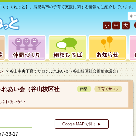
すくすくねっと】。鹿児島市の子育て支援に関する情報をご紹介しています。
サ
イ
小
中
大
ト
内
検
索
ン
> 谷山中央子育てサロンふれあい会（谷山校区社会福祉協議会）
ふれあい会（谷山校区社
南部
子育てサロン
んふれあいかい
Google MAPで開く
▶
33-17