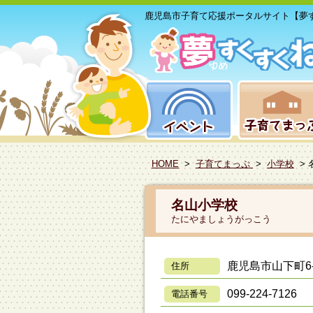
鹿児島市子育て応援ポータルサイト【夢
HOME
>
子育てまっぷ
>
小学校
> 
名山小学校
たにやましょうがっこう
鹿児島市山下町6-
住所
099-224-7126
電話番号