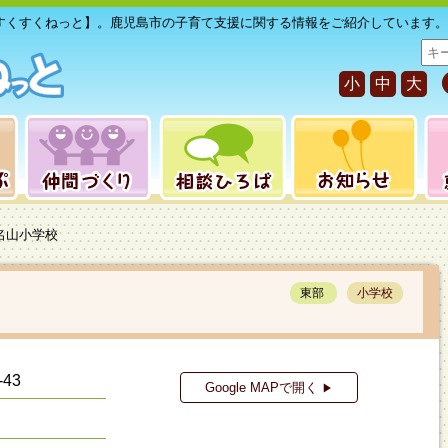
すくすくねっと】。鹿児島市の子育て支援に関する情報をご紹介しています。
サ
イ
小
中
大
ト
内
検
索
名山小学校
東部
小学校
43
Google MAPで開く
▶