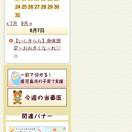
24
25
26
27
28
29
30
31
« 7月
9月 »
8月7日
【いしきらら】身体測
定～おおきくな～れ♡
～