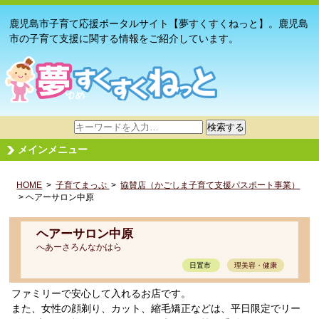
鹿児島市子育て応援ポータルサイト【夢すくすくねっと】。鹿児島
市の子育て支援に関する情報をご紹介しています。
サ
検索する
イ
メインメニュー
ト
内
HOME
>
子育てまっぷ
検
>
協賛店（かごしま子育て支援パスポート事業）
> ヘアーサロン中原
索
ヘアーサロン中原
へあーさろんなかはら
日置市
理美容・健康
ファミリーで安心して入れるお店です。
また、女性の顔剃り、カット、縮毛矯正などは、平日限定でリー