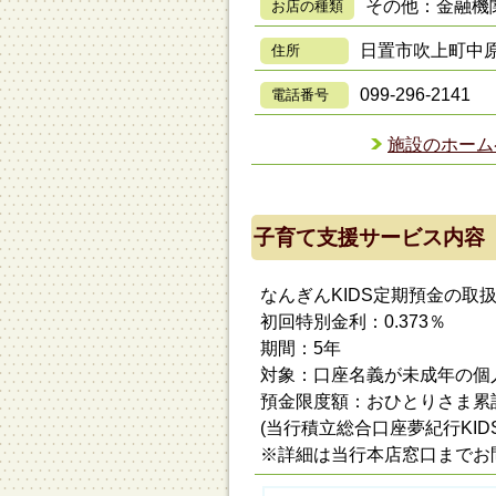
その他：金融機
お店の種類
日置市吹上町中原2
住所
099-296-2141
電話番号
施設のホーム
子育て支援サービス内容
なんぎんKIDS定期預金の取
初回特別金利：0.373％
期間：5年
対象：口座名義が未成年の個
預金限度額：おひとりさま累計
(当行積立総合口座夢紀行KI
※詳細は当行本店窓口までお