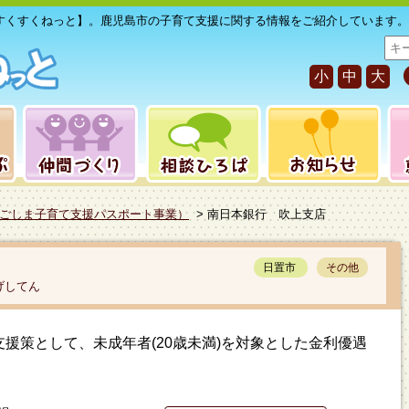
すくすくねっと】。鹿児島市の子育て支援に関する情報をご紹介しています。
サ
イ
小
中
大
ト
内
検
索
ごしま子育て支援パスポート事業）
> 南日本銀行 吹上支店
日置市
その他
げしてん
援策として、未成年者(20歳未満)を対象とした金利優遇
。