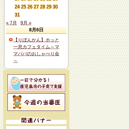
24
25
26
27
28
29
30
31
« 7月
9月 »
8月6日
【りぼんかん】ホッと
一息カフェタイム～マ
マパパのおしゃべり会
～