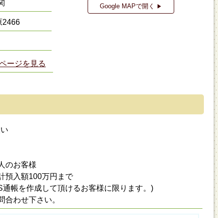
関
Google MAPで開く
▶
466
ページを見る
扱い
人のお客様
預入額100万円まで
DS通帳を作成して頂けるお客様に限ります。)
問合わせ下さい。