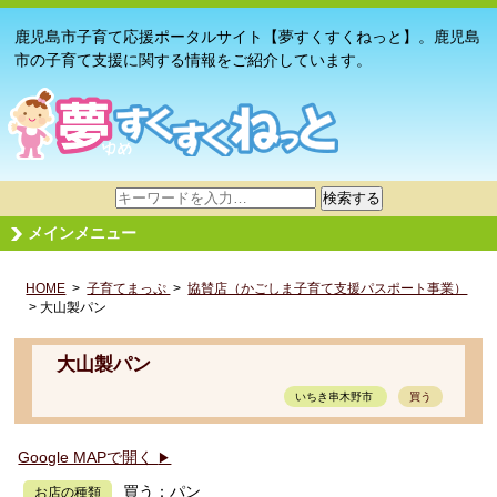
鹿児島市子育て応援ポータルサイト【夢すくすくねっと】。鹿児島
市の子育て支援に関する情報をご紹介しています。
サ
検索する
イ
メインメニュー
ト
内
HOME
>
子育てまっぷ
検
>
協賛店（かごしま子育て支援パスポート事業）
> 大山製パン
索
大山製パン
いちき串木野市
買う
Google MAPで開く
▶
買う：パン
お店の種類