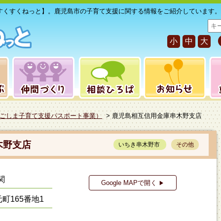
すくすくねっと】。鹿児島市の子育て支援に関する情報をご紹介しています。
サ
イ
小
中
大
ト
内
検
索
ごしま子育て支援パスポート事業）
> 鹿児島相互信用金庫串木野支店
木野支店
いちき串木野市
その他
関
Google MAPで開く
▶
町165番地1