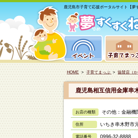
鹿児島市子育て応援ポータルサイト【夢
HOME
>
子育てまっぷ
>
協賛店（か
鹿児島相互信用金庫串
その他：金融機
お店の種類
いちき串木野市元
住所
0996-32-8888
電話番号