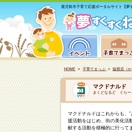
鹿児島市子育て応援ポータルサイト【夢
HOME
>
子育てまっぷ
>
協賛店（か
マクドナルド 
まくどなるど ぐらー
マクドナルドはこれからも、"
援活動をはじめ、街の美化活
献する活動を積極的に行って