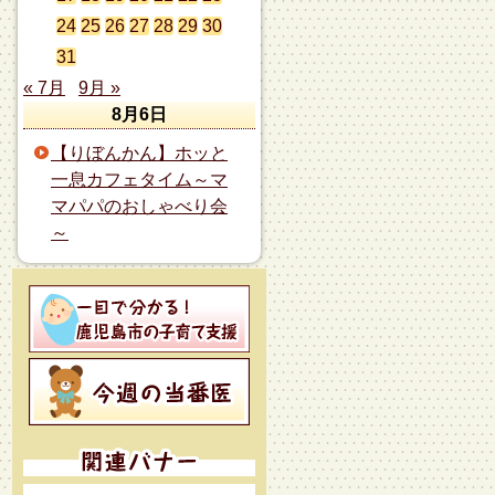
24
25
26
27
28
29
30
31
« 7月
9月 »
8月6日
【りぼんかん】ホッと
一息カフェタイム～マ
マパパのおしゃべり会
～