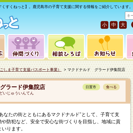
すくすくねっと】。鹿児島市の子育て支援に関する情報をご紹介しています。
サ
イ
小
中
大
ト
内
検
索
ごしま子育て支援パスポート事業）
> マクドナルド グラード伊集院店
グラード伊集院店
日置市
食べる
どいじゅういんてん
あなたの街とともにあるマクドナルド"として、子育て支
動や防犯など、安全で安心な街づくりを目指し、地域に貢
まいります。