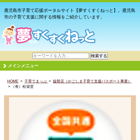
鹿児島市子育て応援ポータルサイト【夢すくすくねっと】。鹿児島
市の子育て支援に関する情報をご紹介しています。
サ
検索する
イ
メインメニュー
ト
内
HOME
>
子育てまっぷ
検
>
協賛店（かごしま子育て支援パスポート事業）
> （有）松栄堂
索