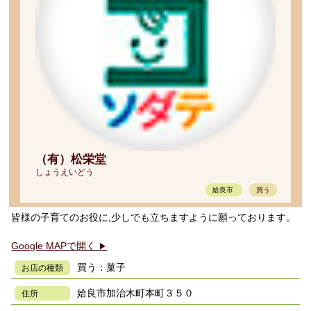
（有）松栄堂
しょうえいどう
姶良市
買う
皆様の子育てのお役に,少しでも立ちますように願っております。
Google MAPで開く
▶
買う：菓子
お店の種類
姶良市加治木町本町３５０
住所