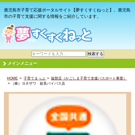
鹿児島市子育て応援ポータルサイト【夢すくすくねっと】。鹿児島
市の子育て支援に関する情報をご紹介しています。
サ
検索する
イ
メインメニュー
ト
内
HOME
>
子育てまっぷ
検
>
協賛店（かごしま子育て支援パスポート事業）
> （株）ヨネザワ 姶良バイパス店
索