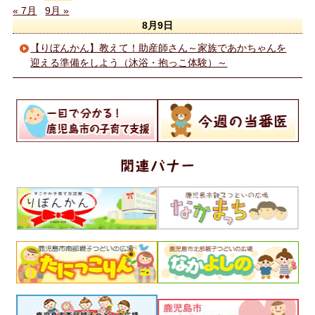
« 7月
9月 »
8月9日
【りぼんかん】教えて！助産師さん～家族であかちゃんを
迎える準備をしよう（沐浴・抱っこ体験）～