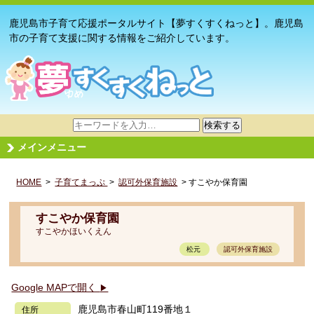
鹿児島市子育て応援ポータルサイト【夢すくすくねっと】。鹿児島
市の子育て支援に関する情報をご紹介しています。
サ
検索する
イ
メインメニュー
ト
内
HOME
>
子育てまっぷ
検
>
認可外保育施設
> すこやか保育園
索
すこやか保育園
すこやかほいくえん
松元
認可外保育施設
Google MAPで開く
▶
鹿児島市春山町119番地１
住所