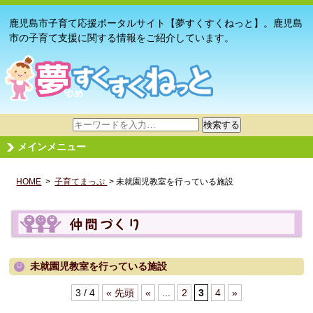
鹿児島市子育て応援ポータルサイト【夢すくすくねっと】。鹿児島
市の子育て支援に関する情報をご紹介しています。
サ
検索する
イ
メインメニュー
ト
内
HOME
>
子育てまっぷ
検
> 未就園児教室を行っている施設
索
未就園児教室を行っている施設
3 / 4
« 先頭
«
...
2
3
4
»