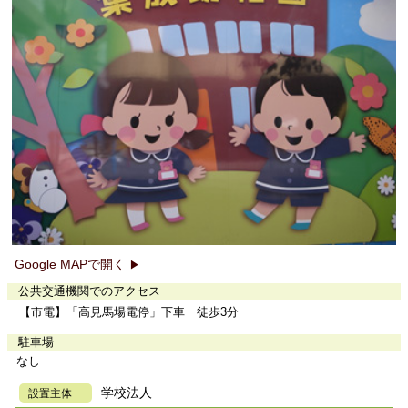
Google MAPで開く
▶
公共交通機関でのアクセス
【市電】「高見馬場電停」下車 徒歩3分
駐車場
なし
学校法人
設置主体