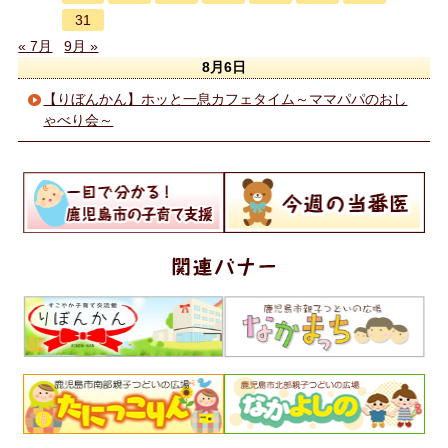
31
« 7月
9月 »
8月6日
【りぼんかん】ホッと一息カフェタイム～ママパパのおし
ゃべり会～