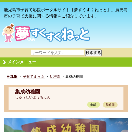
鹿児島市子育て応援ポータルサイト【夢すくすくねっと】。鹿児島
市の子育て支援に関する情報をご紹介しています。
サ
検索する
イ
メインメニュー
ト
内
HOME
>
子育てまっぷ
検
>
幼稚園
> 集成幼稚園
索
集成幼稚園
しゅうせいようちえん
東部
幼稚園