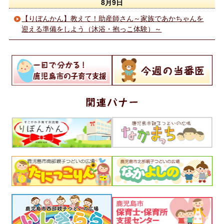
8月9日
【りぼんかん】教えて！助産師さん～家族であかちゃんを
迎える準備をしよう（沐浴・抱っこ体験）～