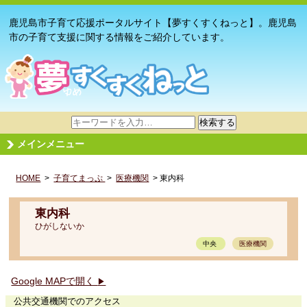
鹿児島市子育て応援ポータルサイト【夢すくすくねっと】。鹿児島
市の子育て支援に関する情報をご紹介しています。
サ
検索する
イ
メインメニュー
ト
内
HOME
>
子育てまっぷ
検
>
医療機関
> 東内科
索
東内科
ひがしないか
中央
医療機関
Google MAPで開く
▶
公共交通機関でのアクセス