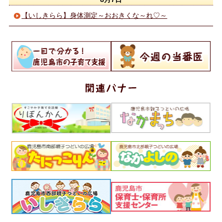
【いしきらら】身体測定～おおきくな～れ♡～