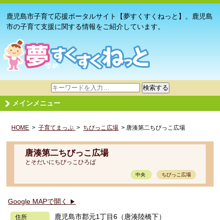
鹿児島市子育て応援ポータルサイト【夢すくすくねっと】。鹿児島
市の子育て支援に関する情報をご紹介しています。
サ
検索する
イ
メインメニュー
ト
内
HOME
>
子育てまっぷ
検
>
ちびっこ広場
> 唐湊第二ちびっこ広場
索
唐湊第二ちびっこ広場
とそだいにちびっこひろば
中央
ちびっこ広場
Google MAPで開く
▶
鹿児島市郡元1丁目6（唐湊陸橋下）
住所