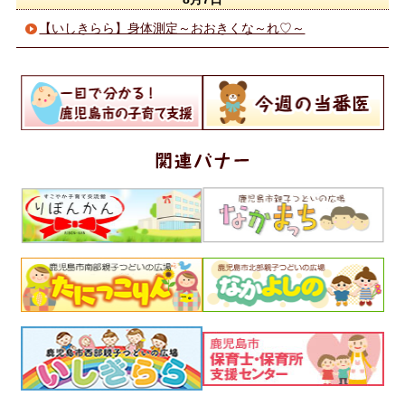
【いしきらら】身体測定～おおきくな～れ♡～