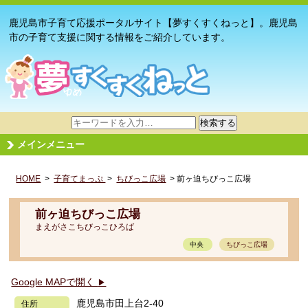
鹿児島市子育て応援ポータルサイト【夢すくすくねっと】。鹿児島
市の子育て支援に関する情報をご紹介しています。
サ
検索する
イ
メインメニュー
ト
内
HOME
>
子育てまっぷ
検
>
ちびっこ広場
> 前ヶ迫ちびっこ広場
索
前ヶ迫ちびっこ広場
まえがさこちびっこひろば
中央
ちびっこ広場
Google MAPで開く
▶
鹿児島市田上台2-40
住所