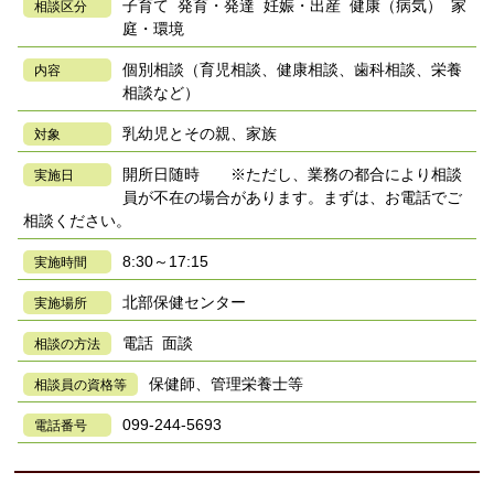
子育て 発育・発達 妊娠・出産 健康（病気） 家
相談区分
庭・環境
個別相談（育児相談、健康相談、歯科相談、栄養
内容
相談など）
乳幼児とその親、家族
対象
開所日随時 ※ただし、業務の都合により相談
実施日
員が不在の場合があります。まずは、お電話でご
相談ください。
8:30～17:15
実施時間
北部保健センター
実施場所
電話 面談
相談の方法
保健師、管理栄養士等
相談員の資格等
099-244-5693
電話番号