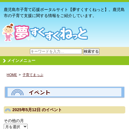
鹿児島市子育て応援ポータルサイト【夢すくすくねっと】。鹿児島
市の子育て支援に関する情報をご紹介しています。
サ
検索する
イ
メインメニュー
ト
内
HOME
>
子育てまっぷ
検
索
2025年5月12日
のイベント
その他の月