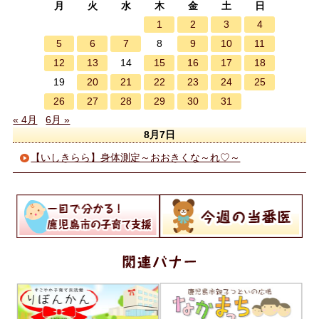
月
火
水
木
金
土
日
1
2
3
4
5
6
7
9
10
11
8
12
13
15
16
17
18
14
20
21
22
23
24
25
19
26
27
28
29
30
31
« 4月
6月 »
8月7日
【いしきらら】身体測定～おおきくな～れ♡～